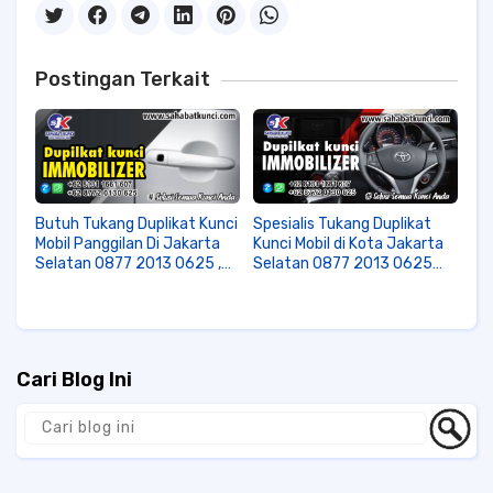
Postingan Terkait
Butuh Tukang Duplikat Kunci
Spesialis Tukang Duplikat
Mobil Panggilan Di Jakarta
Kunci Mobil di Kota Jakarta
Selatan 0877 2013 0625 ,
Selatan 0877 2013 0625
Tepat Sekali Memilih
Terpercaya Di Jakarta,
Layanan Sahabat Kunci
Dengan Kinerja Yang Sangat
Yang Sudah Berpengalaman
Cepat Dan Profesional Siap
Di Jakarta Selatan
Melayani Anda Dengan
Senang Hati
Cari Blog Ini