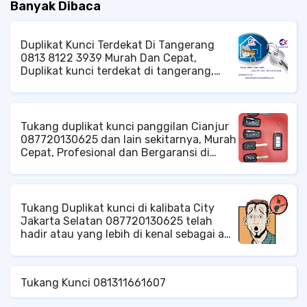
Banyak Dibaca
Duplikat Kunci Terdekat Di Tangerang
0813 8122 3939 Murah Dan Cepat,
Duplikat kunci terdekat di tangerang,
tukang kunci panggilan di tangerang,
duplikat kunci mobil di tangerang, tukang
kunci pintu panggilan di tangerang, ahli
kunci brankas di tangerang, service
Tukang duplikat kunci panggilan Cianjur
brankas panggilan di tangerang, DLL.
087720130625 dan lain sekitarnya, Murah
Cepat, Profesional dan Bergaransi di
Cibodas Cipanas cianjur, Jangkauan
Pelayanan di Area Kota Cianjur, Baik
Tingkat Kecamatan Cianjur ataupun di
Tingkat Kelurahan Cianjur Ahli Kunci di
Tukang Duplikat kunci di kalibata City
Cianjur, Jasa Kunci di Cianjur, Tukang
Jakarta Selatan 087720130625 telah
Kunci di Cianjur, Spesialis Kunci di
hadir atau yang lebih di kenal sebagai ahli
Cianjur, Tukang Duplikat Kunci di Cianjur,
duplikat kunci dan tukang kunci untuk
Service Kunci di Cianjur, Duplikat Kunci di
memenuhi kebutuhan anda khususnya
Cianjur, Ahli Service Kunci di Cianjur, Ahli
untuk problem kunci. Duplikat kunci
Duplikat Kunci di Cianjur,
Tukang Kunci 081311661607
profesional dan terpercaya akan dengan
senang hati untuk membantu anda.