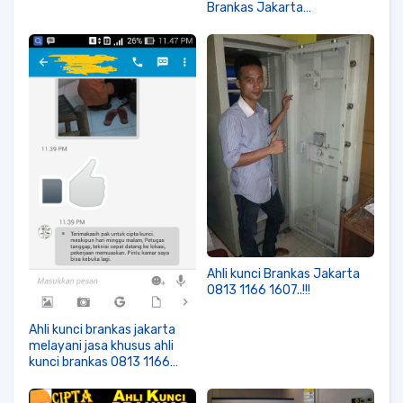
Brankas Jakarta
timur, barat, pusat, utara,
081311661607
selatan, mencakup di
seluruh wilayah
Ahli kunci Brankas Jakarta
0813 1166 1607..!!!
Ahli kunci brankas jakarta
melayani jasa khusus ahli
kunci brankas 0813 1166
1607 Profesional , terlatih,