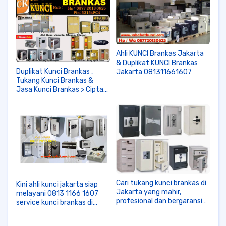
Ahli KUNCI Brankas Jakarta
& Duplikat KUNCI Brankas
Duplikat Kunci Brankas ,
Jakarta 081311661607
Tukang Kunci Brankas &
Jasa Kunci Brankas > Cipta
Kunci - 081311661607 -
087720130625 menerima
Panggilan
Cari tukang kunci brankas di
Kini ahli kunci jakarta siap
Jakarta yang mahir,
melayani 0813 1166 1607
profesional dan bergaransi?
service kunci brankas di
Disini aja di Cipta Kunci
berbagai kecamatan dan
dijamin masalah kunci anda
daerah jakarta, tukang kunci