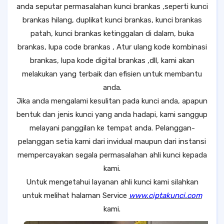
anda seputar permasalahan kunci brankas ,seperti kunci
brankas hilang, duplikat kunci brankas, kunci brankas
patah, kunci brankas ketinggalan di dalam, buka
brankas, lupa code brankas , Atur ulang kode kombinasi
brankas, lupa kode digital brankas ,dll, kami akan
melakukan yang terbaik dan efisien untuk membantu
anda.
Jika anda mengalami kesulitan pada kunci anda, apapun
bentuk dan jenis kunci yang anda hadapi, kami sanggup
melayani panggilan ke tempat anda. Pelanggan-
pelanggan setia kami dari invidual maupun dari instansi
mempercayakan segala permasalahan ahli kunci kepada
kami.
Untuk mengetahui layanan ahli kunci kami silahkan
untuk melihat halaman Service
www.ciptakunci.com
kami.