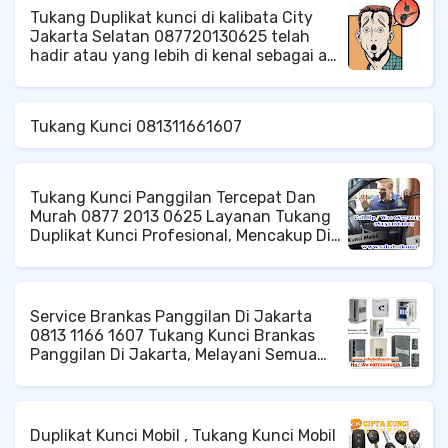
Duplikat Kunci di Cianjur,
kunci brankas di tangerang, service
Tukang Duplikat kunci di kalibata City
brankas panggilan di tangerang, DLL.
Jakarta Selatan 087720130625 telah
hadir atau yang lebih di kenal sebagai ahli
duplikat kunci dan tukang kunci untuk
memenuhi kebutuhan anda khususnya
untuk problem kunci. Duplikat kunci
Tukang Kunci 081311661607
profesional dan terpercaya akan dengan
senang hati untuk membantu anda.
Mengerjakan semua permasalahan kunci
dan bisa di panggil ke tempat anda. Jasa
Tukang Kunci Panggilan Tercepat Dan
ahli kunci kami tersedia di seluruh kota
Murah 0877 2013 0625 Layanan Tukang
Jakarta dan sekitarnya . Mengutamakan
Duplikat Kunci Profesional, Mencakup Di
kepercayaan, kepuasan dan kemitraan
Berbagai Wilayah Indonesia, duplikat
terhadap pelayanan adalah moto kami.
kunci terdekat, service brankas
Semua permasalahan kunci di sini
panggilan, tempat bikin duplikat kunci
solusinya. Cipta Kunci mengerjakan
terdekat, tukang kunci mobil panggilan di
Service Brankas Panggilan Di Jakarta
semua masalah kunci, apapun masalah
jakarta, tukang kunci panggilan di
0813 1166 1607 Tukang Kunci Brankas
kunci anda baik kunci patah, hilang atau
seluruh indonesia, Ahli service kunci, DLL.
Panggilan Di Jakarta, Melayani Semua
mau menduplikasikan kunci. Semua jenis
Langsung Saja Hubungi Kami
Permasalahan Brankas Anda, Mencakup
kunci kami bisa membuka dan
Secepatnya.
Di Berbagai Wilayah Jakarta, Dengan
membuatkan ulang kuncinya.
Cepat Dan Rapih Siap Kami Membantu
Anda, duplikat kunci brankas di jakarta,
Duplikat Kunci Mobil , Tukang Kunci Mobil