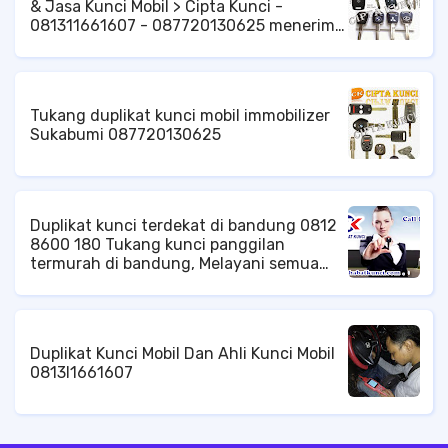
ahli kunci brankas di jakarta, jakarta
& Jasa Kunci Mobil > Cipta Kunci -
barat, timur, selatan, pusat, utara, di
081311661607 - 087720130625 menerima
seluruh wilayah jakarta.
Panggilan
Tukang duplikat kunci mobil immobilizer
Sukabumi 087720130625
Duplikat kunci terdekat di bandung 0812
8600 180 Tukang kunci panggilan
termurah di bandung, Melayani semua
permasalahan kunci anda, dengan kinerja
cepat dan profesional, Duplikat kunci
terdekat di bandung, tempat duplikat
kunci terdekat, duplikat kunci mobil di
Duplikat Kunci Mobil Dan Ahli Kunci Mobil
bandung, service kunci brankas
0813l1661607
panggilan di bandung, tukang kunci
panggilan di bandung, Langsung saja
hubungi kami.