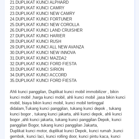
21.DUPLIKAT KUNCI ALPHARD
22.DUPLIKAT KUNCI CAMRY
23.DUPLIKAT KUNCI NEW CAMRY
24.DUPLIKAT KUNCI FORTUNER
25.DUPLIKAT KUNCI NEW COROLLA
26.DUPLIKAT KUNCI LAND CRUISHER
27.DUPLIKAT KUNCI HARIER
28.DUPLIKAT KUNCI RUSH
29.DUPLIKAT KUNCI ALL NEW AVANZA
30.DUPLIKAT KUNCI NEW INNOVA
31.DUPLIKAT KUNCI MAZDA2
32.DUPLIKAT KUNCI FORD FIESTA
33.DUPLIKAT KUNCI SIRION
34.DUPLIKAT KUNCI ACCORD
35.DUPLIKAT KUNCI FORD FIESTA
Ahli kunci panggilan, Duplikat kunci mobil immobilizer , bikin
kunci mobil ,harga kunci mobil, ahli kunci mobil ,jasa bikin kunci
mobil, biaya bikin kunci mobil, kunci mobil tertinggal
didalam,Tukang kunci panggilan, tukang kunci depok , tukang
kunci bogor , tukang kunci jakarta, ahli kunci depok, ahli kunci
bogor ,ahli kunci jakarta, tukang kunci panggilan Depok, kunci
panggilan Bogor, tukang kunci panggilan Jakarta,
Duplikat kunci motor, duplikat kunci Depok, kunci rumah ,kunci
gembok, kunci laci, kunci rolling door, kunci pintu kaca, kunci