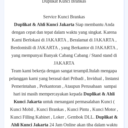
Duplikat Kunci Brankas
Service Kunci Brankas
Duplikat & Ahli Kunci Jakarta
Siap membantu Anda
dengan cepat dan tepat dalam waktu yang singkat. Karena
Kami Berlokasi di JAKARTA , Beralamat di JAKARTA ,
Berdomisili di JAKARTA , yang Berkantor di JAKARTA ,
yang mempunyai Banyak Cabang Cabang / Stand stand di
JAKARTA
Team kami bekerja dengan sangat terampil.Itulah mengapa
pelanggan kami yang berasal dari Pribadi , Invidual , Instansi
Pemerintahan , Perkantoran , Ataupun Perusahaan
sampai
hari ini masih mempercayakan kepada
Duplikat & Ahli
Kunci Jakarta
untuk menangani permasalahan Kunci (
Kunci Mobil , Kunci Brankas , Kunci Pintu , Kunci Motor ,
Kunci Filling Kabinet , Loker , Gembok DLL.
Duplikat &
Ahli Kunci Jakarta
24 Jam Online akan tiba dalam waktu