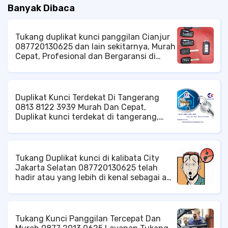
Banyak Dibaca
Tukang duplikat kunci panggilan Cianjur
087720130625 dan lain sekitarnya, Murah
Cepat, Profesional dan Bergaransi di
Cibodas Cipanas cianjur, Jangkauan
Pelayanan di Area Kota Cianjur, Baik
Tingkat Kecamatan Cianjur ataupun di
Tingkat Kelurahan Cianjur Ahli Kunci di
Duplikat Kunci Terdekat Di Tangerang
Cianjur, Jasa Kunci di Cianjur, Tukang
0813 8122 3939 Murah Dan Cepat,
Kunci di Cianjur, Spesialis Kunci di
Duplikat kunci terdekat di tangerang,
Cianjur, Tukang Duplikat Kunci di Cianjur,
tukang kunci panggilan di tangerang,
Service Kunci di Cianjur, Duplikat Kunci di
duplikat kunci mobil di tangerang, tukang
Cianjur, Ahli Service Kunci di Cianjur, Ahli
kunci pintu panggilan di tangerang, ahli
Duplikat Kunci di Cianjur,
kunci brankas di tangerang, service
Tukang Duplikat kunci di kalibata City
brankas panggilan di tangerang, DLL.
Jakarta Selatan 087720130625 telah
hadir atau yang lebih di kenal sebagai ahli
duplikat kunci dan tukang kunci untuk
memenuhi kebutuhan anda khususnya
untuk problem kunci. Duplikat kunci
profesional dan terpercaya akan dengan
Tukang Kunci Panggilan Tercepat Dan
senang hati untuk membantu anda.