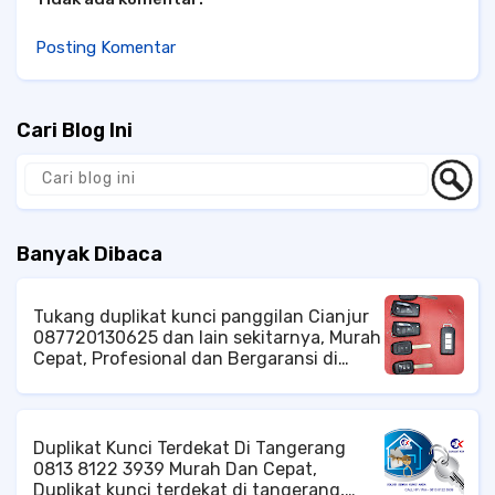
Posting Komentar
Cari Blog Ini
Banyak Dibaca
Tukang duplikat kunci panggilan Cianjur
087720130625 dan lain sekitarnya, Murah
Cepat, Profesional dan Bergaransi di
Cibodas Cipanas cianjur, Jangkauan
Pelayanan di Area Kota Cianjur, Baik
Tingkat Kecamatan Cianjur ataupun di
Tingkat Kelurahan Cianjur Ahli Kunci di
Duplikat Kunci Terdekat Di Tangerang
Cianjur, Jasa Kunci di Cianjur, Tukang
0813 8122 3939 Murah Dan Cepat,
Kunci di Cianjur, Spesialis Kunci di
Duplikat kunci terdekat di tangerang,