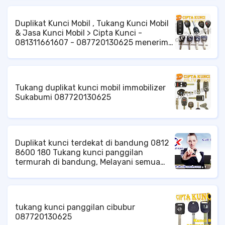
Di Berbagai Wilayah Jakarta, Dengan
membuatkan ulang kuncinya.
Cepat Dan Rapih Siap Kami Membantu
Anda, duplikat kunci brankas di jakarta,
Duplikat Kunci Mobil , Tukang Kunci Mobil
ahli kunci brankas di jakarta, jakarta
& Jasa Kunci Mobil > Cipta Kunci -
barat, timur, selatan, pusat, utara, di
081311661607 - 087720130625 menerima
seluruh wilayah jakarta.
Panggilan
Tukang duplikat kunci mobil immobilizer
Sukabumi 087720130625
Duplikat kunci terdekat di bandung 0812
8600 180 Tukang kunci panggilan
termurah di bandung, Melayani semua
permasalahan kunci anda, dengan kinerja
cepat dan profesional, Duplikat kunci
terdekat di bandung, tempat duplikat
kunci terdekat, duplikat kunci mobil di
tukang kunci panggilan cibubur
bandung, service kunci brankas
087720130625
panggilan di bandung, tukang kunci