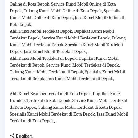
Online di Kota Depok, Service Kunci Mobil Online di Kota
Depok, Tukang Kunci Mobil Online di Kota Depok, Spesialis
Kunci Mobil Online di Kota Depok, Jasa Kunci Mobil Online di
Kota Depok,
Ahli Kunci Mobil Terdekat Depok, Duplikat Kunci Mobil
Terdekat Depok, Service Kunci Mobil Terdekat Depok, Tukang
Kunci Mobil Terdekat Depok, Spesialis Kunci Mobil Terdekat
Depok, Jasa Kunci Mobil Terdekat Depok,
Ahli Kunci Mobil Terdekat di Depok, Duplikat Kunci Mobil
Terdekat di Depok, Service Kunci Mobil Terdekat di Depok,
Tukang Kunci Mobil Terdekat di Depok, Spesialis Kunci Mobil
Terdekat di Depok, Jasa Kunci Mobil Terdekat di Depok,
Ahli Kunci Brankas Terdekat di Kota Depok, Duplikat Kunci
Brankas Terdekat di Kota Depok, Service Kunci Mobil Terdekat
di Kota Depok, Tukang Kunci Mobil Terdekat di Kota Depok,
Spesialis Kunci Mobil Terdekat di Kota Depok, Jasa Kunci Mobil
Terdekat di Kota Depok,
Bagikan: