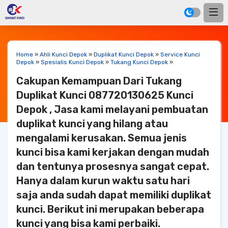
Home
»
Ahli Kunci Depok
»
Duplikat Kunci Depok
»
Service Kunci
Depok
»
Spesialis Kunci Depok
»
Tukang Kunci Depok
»
Cakupan Kemampuan Dari Tukang
Duplikat Kunci 087720130625 Kunci
Depok , Jasa kami melayani pembuatan
duplikat kunci yang hilang atau
mengalami kerusakan. Semua jenis
kunci bisa kami kerjakan dengan mudah
dan tentunya prosesnya sangat cepat.
Hanya dalam kurun waktu satu hari
saja anda sudah dapat memiliki duplikat
kunci. Berikut ini merupakan beberapa
kunci yang bisa kami perbaiki.