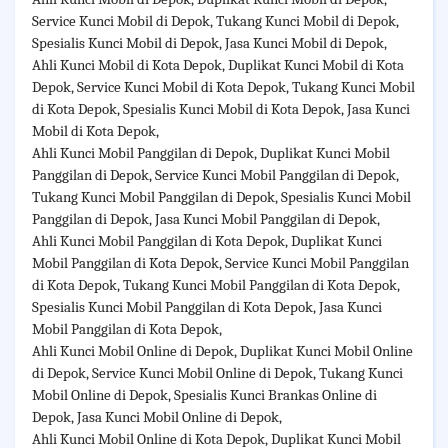
Service Kunci Mobil di Depok, Tukang Kunci Mobil di Depok,
Spesialis Kunci Mobil di Depok, Jasa Kunci Mobil di Depok,
Ahli Kunci Mobil di Kota Depok, Duplikat Kunci Mobil di Kota
Depok, Service Kunci Mobil di Kota Depok, Tukang Kunci Mobil
di Kota Depok, Spesialis Kunci Mobil di Kota Depok, Jasa Kunci
Mobil di Kota Depok,
Ahli Kunci Mobil Panggilan di Depok, Duplikat Kunci Mobil
Panggilan di Depok, Service Kunci Mobil Panggilan di Depok,
Tukang Kunci Mobil Panggilan di Depok, Spesialis Kunci Mobil
Panggilan di Depok, Jasa Kunci Mobil Panggilan di Depok,
Ahli Kunci Mobil Panggilan di Kota Depok, Duplikat Kunci
Mobil Panggilan di Kota Depok, Service Kunci Mobil Panggilan
di Kota Depok, Tukang Kunci Mobil Panggilan di Kota Depok,
Spesialis Kunci Mobil Panggilan di Kota Depok, Jasa Kunci
Mobil Panggilan di Kota Depok,
Ahli Kunci Mobil Online di Depok, Duplikat Kunci Mobil Online
di Depok, Service Kunci Mobil Online di Depok, Tukang Kunci
Mobil Online di Depok, Spesialis Kunci Brankas Online di
Depok, Jasa Kunci Mobil Online di Depok,
Ahli Kunci Mobil Online di Kota Depok, Duplikat Kunci Mobil