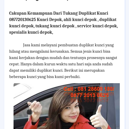
Cakupan Kemampuan Dari
Tukang
Duplikat Kunci
087720130625 Kunci
Depok, ahli kunci depok , duplikat
kunci depok, tukang kunci depok , service kunci depok,
spesialis kunci depok,
Jasa kami melayani pembuatan duplikat kunci yang
hilang atau mengalami kerusakan. Semua jenis kunci bisa
kami kerjakan dengan mudah dan tentunya prosesnya sangat
cepat. Hanya dalam kurun waktu satu hari saja anda sudah
dapat memiliki duplikat kunci. Berikut ini merupakan
beberapa kunci yang bisa kami perbaiki.