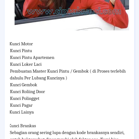
1.
Kunci Motor
2.
Kunci Pintu
3.
Kunci Pintu Apartemen
4.
Kunci Loker Laci
5.
Pembuatan Master Kunci Pintu / Gembok ( di Proses terlebih
dahulu Per Lubang Kuncinya )
6.
Kunci Gembok
7.
Kunci Roliing Door
8.
Kunci Polingget
9.
Kunci Pagar
10.
Kunci Lainya
11.
Kunci Brankas
Sebagian orang sering lupa dengan kode brankasnya sendiri,