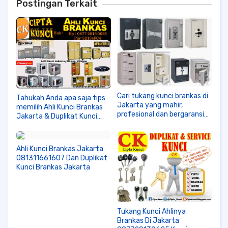
Postingan Terkait
Cari tukang kunci brankas di
Tahukah Anda apa saja tips
Jakarta yang mahir,
memilih Ahli Kunci Brankas
profesional dan bergaransi?
Jakarta & Duplikat Kunci
Disini aja di Cipta Kunci
Brankas Jakarta
dijamin masalah kunci anda
081311661607
akan beres dengan cepat
Ahli Kunci Brankas Jakarta
dan rapih!
081311661607 Dan Duplikat
Kunci Brankas Jakarta
Tukang Kunci Ahlinya
Brankas Di Jakarta