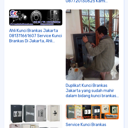
087720130625 Kami
Melayani Panggilan Khusus Di
Jakarta.
Ahli Kunci Brankas Jakarta
081311661607 Service Kunci
Brankas Di Jakarta, Ahli
kunci brankas jakarta,
service kunci brankas di
jakarta, tukang kunci
brankas di jakarta, duplikat
kunci terdekat, tukang
duplikat kunci di jakarta,
Langsung Saja Hubungi Kami
Secepatnya.
Duplikat Kunci Brankas
Jakarta yang sudah mahir
dalam bidang kunci brankas
0813 1166 1607
Service Kunci Brankas