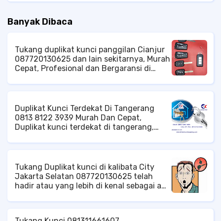
Banyak Dibaca
Tukang duplikat kunci panggilan Cianjur
087720130625 dan lain sekitarnya, Murah
Cepat, Profesional dan Bergaransi di
Cibodas Cipanas cianjur, Jangkauan
Pelayanan di Area Kota Cianjur, Baik
Tingkat Kecamatan Cianjur ataupun di
Tingkat Kelurahan Cianjur Ahli Kunci di
Duplikat Kunci Terdekat Di Tangerang
Cianjur, Jasa Kunci di Cianjur, Tukang
0813 8122 3939 Murah Dan Cepat,
Kunci di Cianjur, Spesialis Kunci di
Duplikat kunci terdekat di tangerang,
Cianjur, Tukang Duplikat Kunci di Cianjur,
tukang kunci panggilan di tangerang,
Service Kunci di Cianjur, Duplikat Kunci di
duplikat kunci mobil di tangerang, tukang
Cianjur, Ahli Service Kunci di Cianjur, Ahli
kunci pintu panggilan di tangerang, ahli
Duplikat Kunci di Cianjur,
kunci brankas di tangerang, service
Tukang Duplikat kunci di kalibata City
brankas panggilan di tangerang, DLL.
Jakarta Selatan 087720130625 telah
hadir atau yang lebih di kenal sebagai ahli
duplikat kunci dan tukang kunci untuk
memenuhi kebutuhan anda khususnya
untuk problem kunci. Duplikat kunci
Tukang Kunci 081311661607