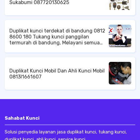
Sukabumi 087720130625
Duplikat kunci terdekat di bandung 0812
8600 180 Tukang kunci panggilan
termurah di bandung, Melayani semua
permasalahan kunci anda, dengan kinerja
cepat dan profesional, Duplikat kunci
terdekat di bandung, tempat duplikat
kunci terdekat, duplikat kunci mobil di
Duplikat Kunci Mobil Dan Ahli Kunci Mobil
bandung, service kunci brankas
0813l1661607
panggilan di bandung, tukang kunci
panggilan di bandung, Langsung saja
hubungi kami.
Sahabat Kunci
Solusi penyedia layanan jasa duplikat kunci, tukang kunci,
duplikat kunci, ahli kunci, service kunci.