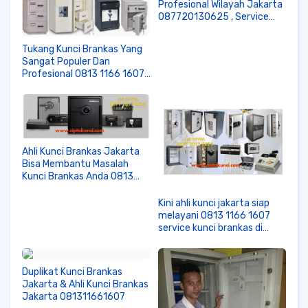
Profesional Wilayah Jakarta
087720130625 , Service
Kunci Brankas jakarta,
Service Kunci Brankas
Tukang Kunci Brankas Yang
jakarta Timur, Service Kunci
Sangat Populer Dan
Brankas jakarta Selatan,
Profesional 0813 1166 1607,
Service Kunci Brankas
Kami Sangat Mahir Di Bidang
jakarta Pusat,
Tukang Kunci Brankas
Jakarta.. Hubungi Saja Kami.
Ahli Kunci Brankas Jakarta
Bisa Membantu Masalah
Kunci Brankas Anda 0813
1166 1607
Kini ahli kunci jakarta siap
melayani 0813 1166 1607
service kunci brankas di
berbagai kecamatan dan
daerah jakarta, tukang kunci
brankas di kelapa gading,
Duplikat Kunci Brankas
pulo gadung.. mall-mall
Jakarta & Ahli Kunci Brankas
jakarta dan di daerah
Jakarta 081311661607
sekitarnya.