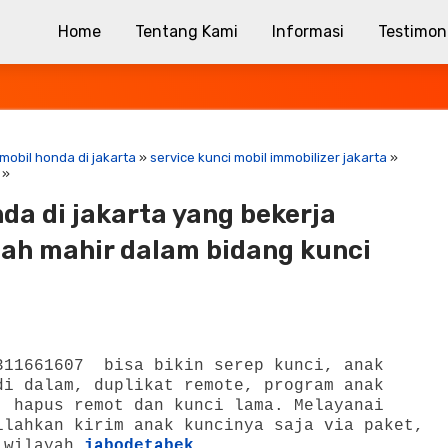
Home
Tentang Kami
Informasi
Testimon
 mobil honda di jakarta
»
service kunci mobil immobilizer jakarta
»
»
da di jakarta yang bekerja
dah mahir dalam bidang kunci
11661607 bisa bikin serep kunci, anak
di dalam, duplikat remote, program anak
, hapus remot dan kunci lama. Melayanai
ilahkan kirim anak kuncinya saja via paket,
s wilayah
jabodetabek
.