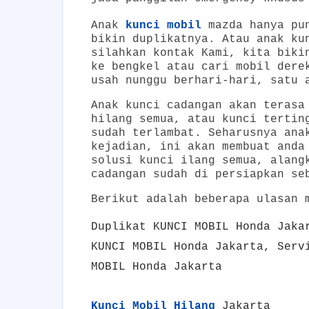
Anak
kunci mobil
mazda hanya pun
bikin duplikatnya. Atau anak ku
silahkan kontak Kami, kita biki
ke bengkel atau cari mobil dere
usah nunggu berhari-hari, satu 
Anak kunci cadangan akan terasa
hilang semua, atau kunci tertin
sudah terlambat. Seharusnya ana
kejadian, ini akan membuat anda
solusi kunci ilang semua, alang
cadangan sudah di persiapkan se
Berikut adalah beberapa ulasan 
Duplikat KUNCI MOBIL Honda
Jaka
KUNCI MOBIL
Honda Jakarta
, Serv
MOBIL
Honda Jakarta
Kunci Mobil Hilang
Jakarta