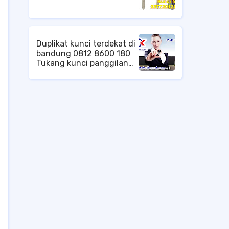
Duplikat kunci terdekat di
bandung 0812 8600 180
Tukang kunci panggilan
termurah di bandung,
Melayani semua
permasalahan kunci anda,
dengan kinerja cepat dan
profesional, Duplikat
kunci terdekat di
bandung, tempat duplikat
kunci terdekat, duplikat
kunci mobil di bandung,
service kunci brankas
panggilan di bandung,
tukang kunci panggilan di
bandung, Langsung saja
hubungi kami.