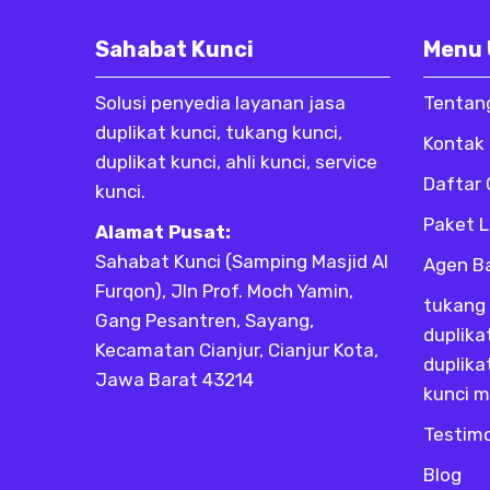
Sahabat Kunci
Menu
Solusi penyedia layanan jasa
Tentan
duplikat kunci, tukang kunci,
Kontak
duplikat kunci, ahli kunci, service
Daftar
kunci.
Paket 
Alamat Pusat:
Sahabat Kunci (Samping Masjid Al
Agen B
Furqon), Jln Prof. Moch Yamin,
tukang 
Gang Pesantren, Sayang,
duplika
Kecamatan Cianjur, Cianjur Kota,
duplika
Jawa Barat 43214
kunci m
Testim
Blog