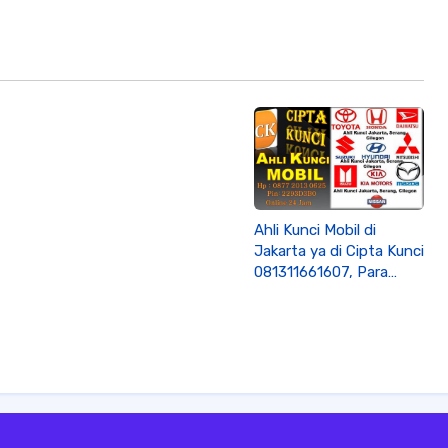
Ahli Kunci Mobil di
Jakarta ya di Cipta Kunci
081311661607, Para
peserta Pertamax
Motorsport Auto Athlon
2016 wajib mengikuti 2
(dua) sesi, yaitu World
Class Racing Experience
dan Skill Test.