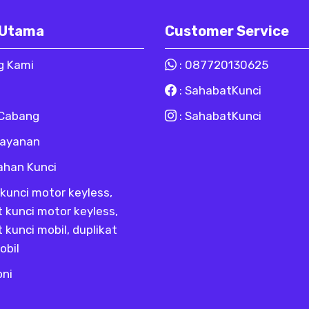
 Utama
Customer Service
g Kami
:
087720130625
:
SahabatKunci
 Cabang
:
SahabatKunci
Layanan
ahan Kunci
kunci motor keyless,
t kunci motor keyless,
t kunci mobil, duplikat
obil
oni