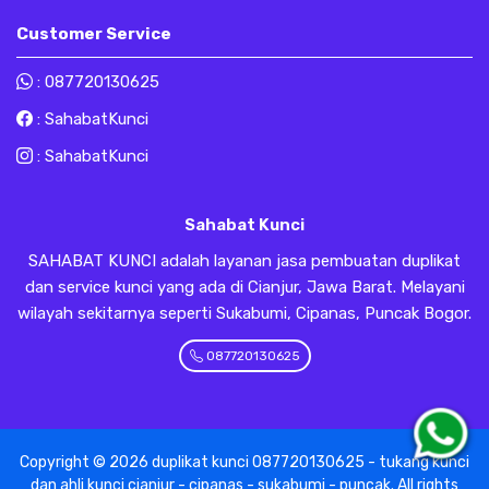
Customer Service
:
087720130625
:
SahabatKunci
:
SahabatKunci
Sahabat Kunci
SAHABAT KUNCI adalah layanan jasa pembuatan duplikat
dan service kunci yang ada di Cianjur, Jawa Barat. Melayani
wilayah sekitarnya seperti Sukabumi, Cipanas, Puncak Bogor.
087720130625
Copyright ©
2026
duplikat kunci 087720130625 - tukang kunci
dan ahli kunci cianjur - cipanas - sukabumi - puncak
. All rights