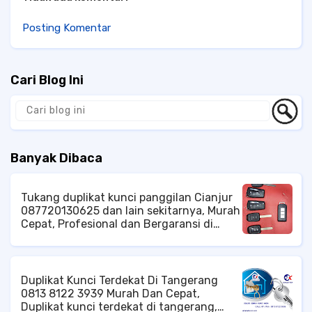
Posting Komentar
Cari Blog Ini
Banyak Dibaca
Tukang duplikat kunci panggilan Cianjur
087720130625 dan lain sekitarnya, Murah
Cepat, Profesional dan Bergaransi di
Cibodas Cipanas cianjur, Jangkauan
Pelayanan di Area Kota Cianjur, Baik
Tingkat Kecamatan Cianjur ataupun di
Tingkat Kelurahan Cianjur Ahli Kunci di
Duplikat Kunci Terdekat Di Tangerang
Cianjur, Jasa Kunci di Cianjur, Tukang
0813 8122 3939 Murah Dan Cepat,
Kunci di Cianjur, Spesialis Kunci di
Duplikat kunci terdekat di tangerang,