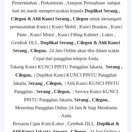
Pemerintahan , Perkantoran , Ataupun Perusahaan
sampai
hari ini masih mempercayakan kepada
Duplikat Serang ,
Cilegon & Ahli Kunci Serang , Cilegon
untuk menangani
permasalahan Kunci ( Kunci Mobil , Kunci Brankas , Kunci
Pintu , Kunci Motor , Kunci Filling Kabinet , Loker ,
Gembok DLL.
Duplikat Serang , Cilegon & Ahli Kunci
Serang , Cilegon,
24 Jam Online akan tiba dalam waktu
Cepat dari panggilan telepon Anda.
Tukang Kunci KUNCI PINTU Panggilan Jakarta,
Serang ,
Cilegon,
| Duplikat Kunci KUNCI PINTU Panggilan
Jakarta,
Serang , Cilegon,
| Ahli Kunci KUNCI PINTU
Panggilan ,
Serang , Cilegon,
| Service Kunci KUNCI
PINTU Panggilan Jakarta,
Serang , Cilegon,
Menerima Panggilan Online 24 Jam & Siap Membantu
Anda
Bersama Cipta KunciLoker , Gembok DLL.
Duplikat &
Ahli Kunci Jakarta, Serang , Cilegon,
24 Jam Online a