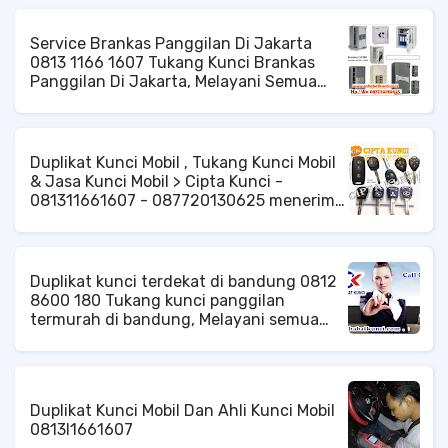
membuatkan ulang kuncinya.
Service Brankas Panggilan Di Jakarta
0813 1166 1607 Tukang Kunci Brankas
Panggilan Di Jakarta, Melayani Semua
Permasalahan Brankas Anda, Mencakup
Di Berbagai Wilayah Jakarta, Dengan
Cepat Dan Rapih Siap Kami Membantu
Anda, duplikat kunci brankas di jakarta,
Duplikat Kunci Mobil , Tukang Kunci Mobil
ahli kunci brankas di jakarta, jakarta
& Jasa Kunci Mobil > Cipta Kunci -
barat, timur, selatan, pusat, utara, di
081311661607 - 087720130625 menerima
seluruh wilayah jakarta.
Panggilan
Duplikat kunci terdekat di bandung 0812
8600 180 Tukang kunci panggilan
termurah di bandung, Melayani semua
permasalahan kunci anda, dengan kinerja
cepat dan profesional, Duplikat kunci
terdekat di bandung, tempat duplikat
kunci terdekat, duplikat kunci mobil di
Duplikat Kunci Mobil Dan Ahli Kunci Mobil
bandung, service kunci brankas
0813l1661607
panggilan di bandung, tukang kunci