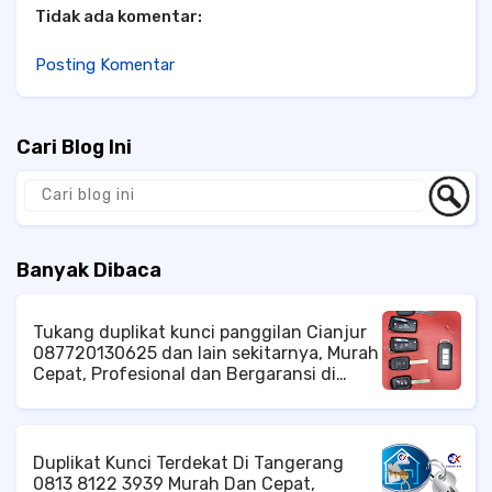
Tidak ada komentar:
Posting Komentar
Cari Blog Ini
Banyak Dibaca
Tukang duplikat kunci panggilan Cianjur
087720130625 dan lain sekitarnya, Murah
Cepat, Profesional dan Bergaransi di
Cibodas Cipanas cianjur, Jangkauan
Pelayanan di Area Kota Cianjur, Baik
Tingkat Kecamatan Cianjur ataupun di
Tingkat Kelurahan Cianjur Ahli Kunci di
Duplikat Kunci Terdekat Di Tangerang
Cianjur, Jasa Kunci di Cianjur, Tukang
0813 8122 3939 Murah Dan Cepat,