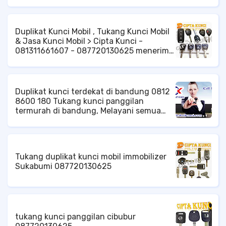
Permasalahan Brankas Anda, Mencakup
kunci kami bisa membuka dan
Secepatnya.
Di Berbagai Wilayah Jakarta, Dengan
membuatkan ulang kuncinya.
Cepat Dan Rapih Siap Kami Membantu
Anda, duplikat kunci brankas di jakarta,
Duplikat Kunci Mobil , Tukang Kunci Mobil
ahli kunci brankas di jakarta, jakarta
& Jasa Kunci Mobil > Cipta Kunci -
barat, timur, selatan, pusat, utara, di
081311661607 - 087720130625 menerima
seluruh wilayah jakarta.
Panggilan
Duplikat kunci terdekat di bandung 0812
8600 180 Tukang kunci panggilan
termurah di bandung, Melayani semua
permasalahan kunci anda, dengan kinerja
cepat dan profesional, Duplikat kunci
terdekat di bandung, tempat duplikat
kunci terdekat, duplikat kunci mobil di
Tukang duplikat kunci mobil immobilizer
bandung, service kunci brankas
Sukabumi 087720130625
panggilan di bandung, tukang kunci
panggilan di bandung, Langsung saja
hubungi kami.
tukang kunci panggilan cibubur