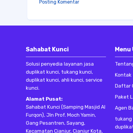
Posting Komentar
Sahabat Kunci
Menu
Solusi penyedia layanan jasa
Tentan
duplikat kunci, tukang kunci,
Kontak
duplikat kunci, ahli kunci, service
Daftar
kunci.
Paket 
Alamat Pusat:
Sahabat Kunci (Samping Masjid Al
Agen B
Furqon), Jln Prof. Moch Yamin,
tukang 
Gang Pesantren, Sayang,
duplika
Kecamatan Cianjur, Cianjur Kota,