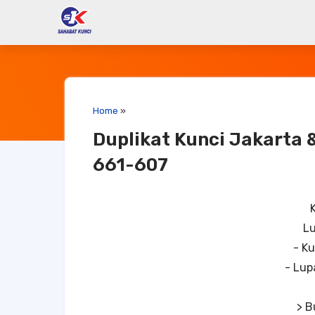
Home
»
Duplikat Kunci Jakarta 
661-607
Lu
- Ku
- Lup
> B