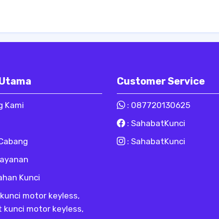
 Utama
Customer Service
g Kami
:
087720130625
:
SahabatKunci
 Cabang
:
SahabatKunci
Layanan
ahan Kunci
kunci motor keyless,
t kunci motor keyless,