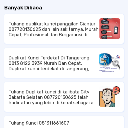
Banyak Dibaca
Tukang duplikat kunci panggilan Cianjur
087720130625 dan lain sekitarnya, Murah
Cepat, Profesional dan Bergaransi di
Cibodas Cipanas cianjur, Jangkauan
Pelayanan di Area Kota Cianjur, Baik
Tingkat Kecamatan Cianjur ataupun di
Tingkat Kelurahan Cianjur Ahli Kunci di
Duplikat Kunci Terdekat Di Tangerang
Cianjur, Jasa Kunci di Cianjur, Tukang
0813 8122 3939 Murah Dan Cepat,
Kunci di Cianjur, Spesialis Kunci di
Duplikat kunci terdekat di tangerang,
Cianjur, Tukang Duplikat Kunci di Cianjur,
tukang kunci panggilan di tangerang,
Service Kunci di Cianjur, Duplikat Kunci di
duplikat kunci mobil di tangerang, tukang
Cianjur, Ahli Service Kunci di Cianjur, Ahli
kunci pintu panggilan di tangerang, ahli
Duplikat Kunci di Cianjur,
kunci brankas di tangerang, service
Tukang Duplikat kunci di kalibata City
brankas panggilan di tangerang, DLL.
Jakarta Selatan 087720130625 telah
hadir atau yang lebih di kenal sebagai ahli
duplikat kunci dan tukang kunci untuk
memenuhi kebutuhan anda khususnya
untuk problem kunci. Duplikat kunci
Tukang Kunci 081311661607
profesional dan terpercaya akan dengan