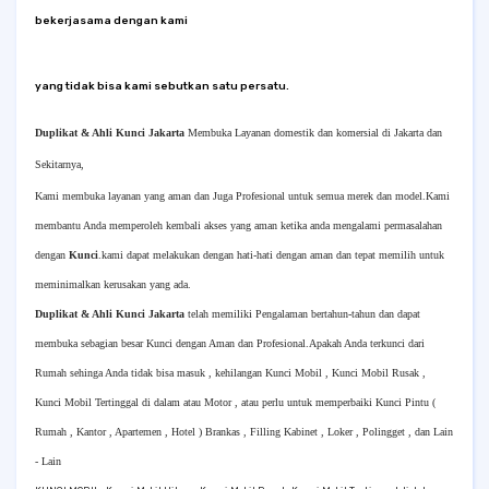
bekerjasama dengan kami
yang tidak bisa kami sebutkan satu persatu.
Duplikat & Ahli Kunci Jakarta
Membuka Layanan domestik dan komersial di Jakarta dan
Sekitarnya,
Kami membuka layanan yang aman dan Juga Profesional untuk semua merek dan model.Kami
membantu Anda memperoleh kembali akses yang aman ketika anda mengalami permasalahan
dengan
Kunci
.kami dapat melakukan dengan hati-hati dengan aman dan tepat memilih untuk
meminimalkan kerusakan yang ada.
Duplikat & Ahli Kunci Jakarta
telah memiliki Pengalaman bertahun-tahun dan dapat
membuka sebagian besar Kunci dengan Aman dan Profesional.Apakah Anda terkunci dari
Rumah sehinga Anda tidak bisa masuk , kehilangan Kunci Mobil , Kunci Mobil Rusak ,
Kunci Mobil Tertinggal di dalam atau Motor , atau perlu untuk memperbaiki Kunci Pintu (
Rumah , Kantor , Apartemen , Hotel ) Brankas , Filling Kabinet , Loker , Polingget , dan Lain
- Lain