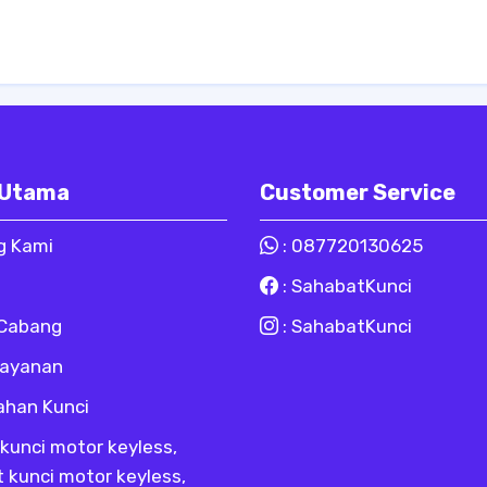
 Utama
Customer Service
g Kami
:
087720130625
:
SahabatKunci
 Cabang
:
SahabatKunci
Layanan
ahan Kunci
kunci motor keyless,
t kunci motor keyless,