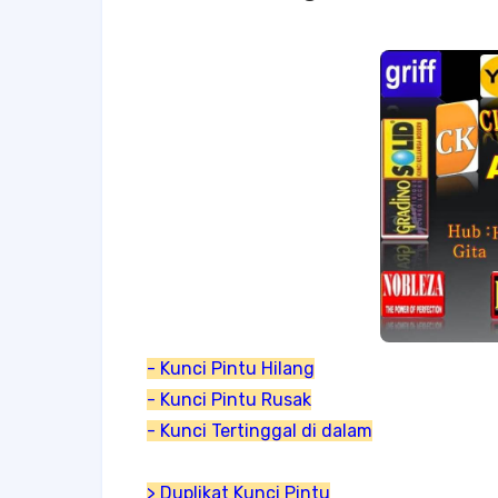
- Kunci Pintu Hilang
- Kunci Pintu Rusak
- Kunci Tertinggal di dalam
> Duplikat Kunci Pintu