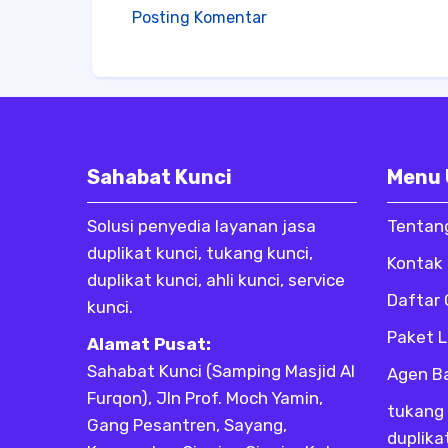
Posting Komentar
Sahabat Kunci
Menu
Solusi penyedia layanan jasa
Tentan
duplikat kunci, tukang kunci,
Kontak
duplikat kunci, ahli kunci, service
Daftar
kunci.
Paket 
Alamat Pusat:
Sahabat Kunci (Samping Masjid Al
Agen B
Furqon), Jln Prof. Moch Yamin,
tukang 
Gang Pesantren, Sayang,
duplika